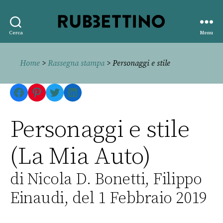
Rubbettino
Cerca
Menu
editore
Home
>
Rassegna stampa
> Personaggi e stile
Facebook
Pinterest
Twitter
LinkedIn
Personaggi e stile
(La Mia Auto)
di Nicola D. Bonetti, Filippo
Einaudi, del 1 Febbraio 2019