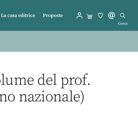
La casa editrice
Proposte
Cerca
olume del prof.
ano nazionale)