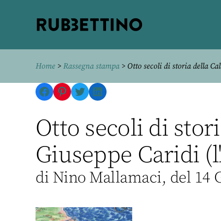
Rubbettino
editore
Home
>
Rassegna stampa
> Otto secoli di storia della C
Facebook
Pinterest
Twitter
LinkedIn
Otto secoli di stor
Giuseppe Caridi (l
di Nino Mallamaci, del 14 