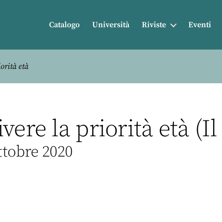
Catalogo
Università
Riviste
Eventi
orità età
vere la priorità età (I
Ottobre 2020