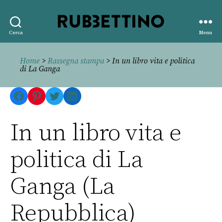
Rubbettino
Cerca
Menu
editore
Home
>
Rassegna stampa
> In un libro vita e politica
di La Ganga
Facebook
Pinterest
Twitter
LinkedIn
In un libro vita e
politica di La
Ganga (La
Repubblica)