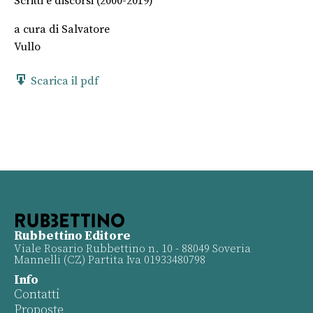
Scritti e discorsi (2000-2019)
a cura di
Salvatore
Vullo
Scarica il pdf
Rubbettino Editore
Viale Rosario Rubbettino n. 10 - 88049 Soveria
Mannelli (CZ) Partita Iva 01933480798
Info
Contatti
Proposte