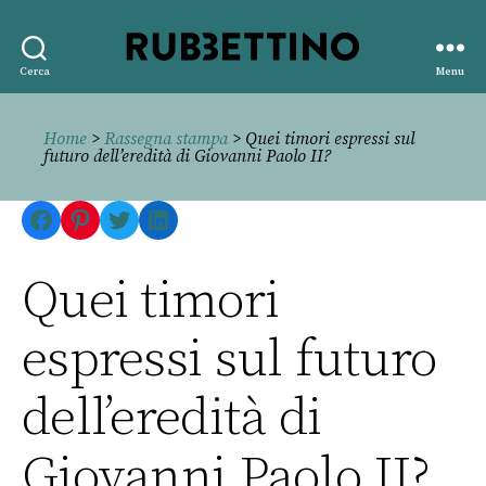
Rubbettino
Cerca
Menu
editore
Home
>
Rassegna stampa
> Quei timori espressi sul
futuro dell’eredità di Giovanni Paolo II?
Facebook
Pinterest
Twitter
LinkedIn
Quei timori
espressi sul futuro
dell’eredità di
Giovanni Paolo II?