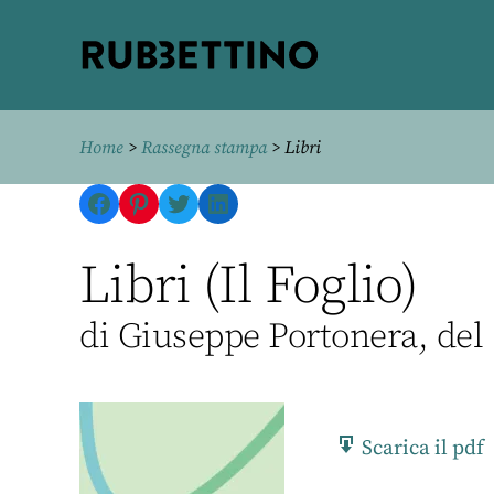
Rubbettino
editore
Home
>
Rassegna stampa
> Libri
Facebook
Pinterest
Twitter
LinkedIn
Libri (Il Foglio)
di Giuseppe Portonera, del
Scarica il pdf