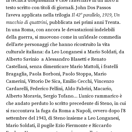
la tecnica dospassiana e cioè l’alternare in un libro il
testo scritto con titoli di giornali. John Dos Passos
l’aveva applicata nella trilogia
Il 42° parallelo
,
1919
,
Un
mucchio di quattrini
, pubblicata nei primi anni Trenta.
In una Roma, con ancora le devastazioni indelebili
della guerra, si muovono come in un’ideale commedia
dell’arte personaggi che hanno ricostruito la vita
culturale italiana: da Leo Longanesi a Mario Soldati, da
Alberto Savinio a Alessandro Blasetti e Renato
Castellani, senza dimenticare Mario Mattoli, i fratelli
Bragaglia, Paola Borboni, Paolo Stoppa, Mario
Camerini, Vittorio De Sica, Emilio Cecchi, Vincenzo
Cardarelli, Federico Fellini, Aldo Fabrizi, Macario,
Alberto Moravia, Sergio Tofano… L’unico rammarico è
che andato perduto lo scritto precedente di Steno, in cui
si raccontava la fuga da Roma a Napoli, ovvero dopo l’8
settembre del 1943, di Steno insieme a Leo Longanesi,
Mario Soldati, il pugile Ezio Fiermonte e Riccardo