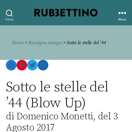
Rubbettino
Cerca
Menu
editore
Home
>
Rassegna stampa
> Sotto le stelle del ’44
Facebook
Pinterest
Twitter
LinkedIn
Sotto le stelle del
’44 (Blow Up)
di Domenico Monetti, del 3
Agosto 2017