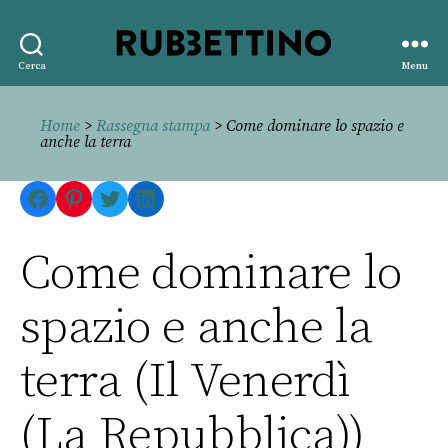
Rubbettino
Cerca
Menu
editore
Home
>
Rassegna stampa
> Come dominare lo spazio e
anche la terra
Facebook
Pinterest
Twitter
LinkedIn
Come dominare lo
spazio e anche la
terra (Il Venerdì
(La Repubblica))