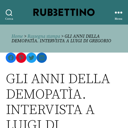
Rubbettino
Cerca
Menu
editore
Home
>
Rassegna stampa
> GLI ANNI DELLA
DEMOPATÌA. INTERVISTA A LUIGI DI GREGORIO
Facebook
Pinterest
Twitter
LinkedIn
GLI ANNI DELLA
DEMOPATÌA.
INTERVISTA A
LUIGI DI