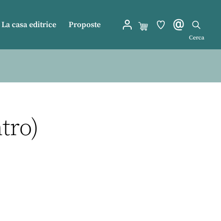
La casa editrice
Proposte
Cerca
ntro)