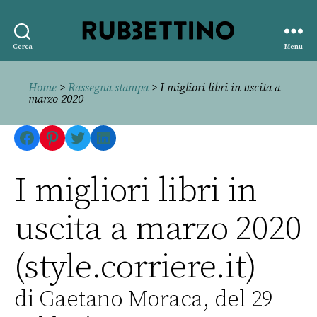
Rubbettino
Cerca
Menu
editore
Home
>
Rassegna stampa
> I migliori libri in uscita a
marzo 2020
Facebook
Pinterest
Twitter
LinkedIn
I migliori libri in
uscita a marzo 2020
(style.corriere.it)
di Gaetano Moraca, del 29