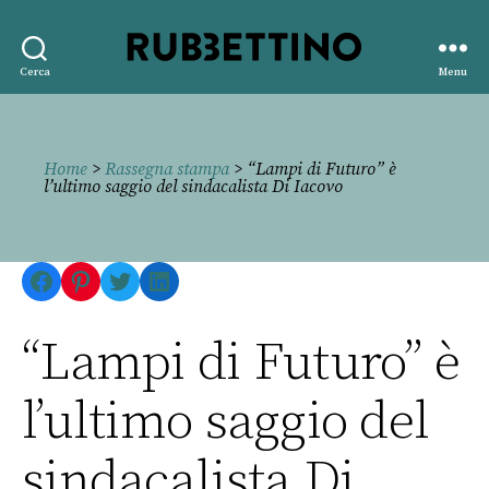
Rubbettino
Cerca
Menu
editore
Home
>
Rassegna stampa
> “Lampi di Futuro” è
l’ultimo saggio del sindacalista Di Iacovo
Facebook
Pinterest
Twitter
LinkedIn
“Lampi di Futuro” è
l’ultimo saggio del
sindacalista Di