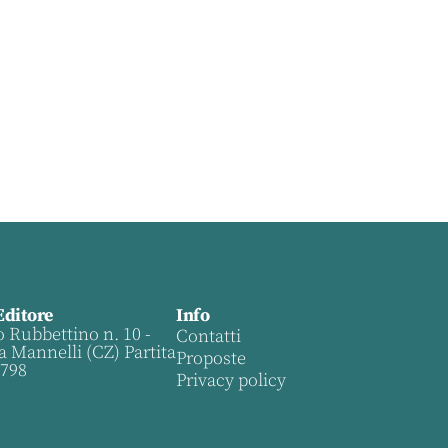
Editore
Info
o Rubbettino n. 10 -
Contatti
a Mannelli (CZ) Partita
Proposte
0798
Privacy policy