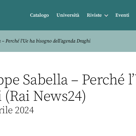
Catalogo
Università
Riviste
Eventi
a – Perché l’Ue ha bisogno dell’agenda Draghi
ppe Sabella – Perché 
i (Rai News24)
rile 2024