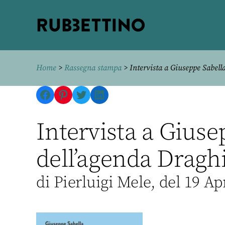
Rubbettino
editore
Home
>
Rassegna stampa
> Intervista a Giuseppe Sabell
Facebook
Pinterest
Twitter
LinkedIn
Intervista a Giuse
dell’agenda Dragh
di Pierluigi Mele, del 19 Ap