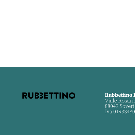
Rubbettino 
Viale Rosari
88049 Soveri
Iva 0193348