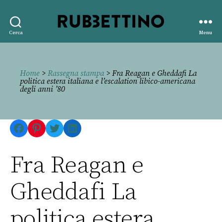
Rubbettino
Cerca
Menu
editore
Home
>
Rassegna stampa
> Fra Reagan e Gheddafi La
politica estera italiana e l’escalation libico-americana
degli anni ’80
Facebook
Pinterest
Twitter
LinkedIn
Fra Reagan e
Gheddafi La
politica estera