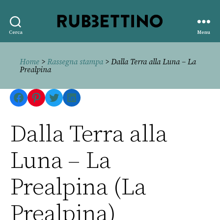
Rubbettino
Cerca
Menu
editore
Home
>
Rassegna stampa
> Dalla Terra alla Luna – La
Prealpina
Facebook
Pinterest
Twitter
LinkedIn
Dalla Terra alla
Luna – La
Prealpina (La
Prealpina)