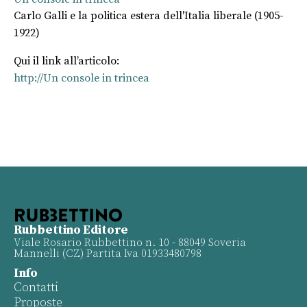
Carlo Galli e la politica estera dell'Italia liberale (1905-
1922)
Qui il link all’articolo:
http://Un console in trincea
Rubbettino Editore
Viale Rosario Rubbettino n. 10 - 88049 Soveria
Mannelli (CZ) Partita Iva 01933480798
Info
Contatti
Proposte