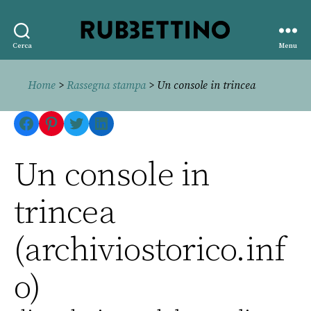
Rubbettino
Cerca
Menu
editore
Home
>
Rassegna stampa
> Un console in trincea
Facebook
Pinterest
Twitter
LinkedIn
Un console in
trincea
(archiviostorico.inf
o)