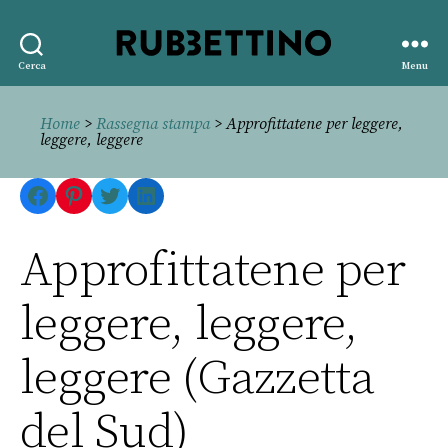
Rubbettino
Cerca
Menu
editore
Home
>
Rassegna stampa
> Approfittatene per leggere,
leggere, leggere
Facebook
Pinterest
Twitter
LinkedIn
Approfittatene per
leggere, leggere,
leggere (Gazzetta
del Sud)