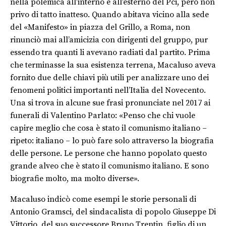
nella polemica all’interno e all’esterno del Pci, però non
privo di tatto inatteso. Quando abitava vicino alla sede
del «Manifesto» in piazza del Grillo, a Roma, non
rinunciò mai all’amicizia con dirigenti del gruppo, pur
essendo tra quanti li avevano radiati dal partito. Prima
che terminasse la sua esistenza terrena, Macaluso aveva
fornito due delle chiavi più utili per analizzare uno dei
fenomeni politici importanti nell’Italia del Novecento.
Una si trova in alcune sue frasi pronunciate nel 2017 ai
funerali di Valentino Parlato: «Penso che chi vuole
capire meglio che cosa è stato il comunismo italiano –
ripeto: italiano – lo può fare solo attraverso la biografia
delle persone. Le persone che hanno popolato questo
grande alveo che è stato il comunismo italiano. E sono
biografie molto, ma molto diverse».
Macaluso indicò come esempi le storie personali di
Antonio Gramsci, del sindacalista di popolo Giuseppe Di
Vittorio, del suo successore Bruno Trentin, figlio di un