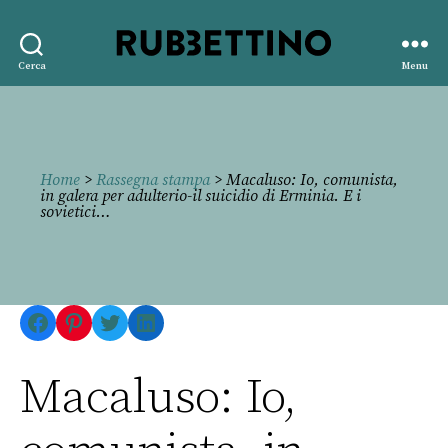
Rubbettino
Cerca
Menu
editore
Home
>
Rassegna stampa
> Macaluso: Io, comunista,
in galera per adulterio-il suicidio di Erminia. E i
sovietici…
Facebook
Pinterest
Twitter
LinkedIn
Macaluso: Io,