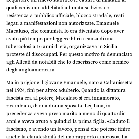
acquistare un rilievo statistico le catture di militanti ai
quali venivano addebitati adunata sediziosa o
resistenza a pubblico ufficiale, blocco stradale, reati
legati a manifestazioni non autorizzate. Emanuele
Macaluso, che comunista lo era diventato dopo aver
avuto più tempo per leggere libri a causa di una
tubercolosi a 16 anni di età, organizzava in Sicilia
proteste di disoccupati. Per questo motivo fu denunciato
agli Alleati da notabili che lo descrissero come nemico
degli angloamericani.
Ma in prigione il giovane Emanuele, nato a Caltanissetta
nel 1924, finì per altro: adulterio. Quando la dittatura
fascista era al potere, Macaluso si era innamorato,
ricambiato, di una donna sposata. Lei, Lina, in
precedenza aveva preso marito a meno di quattordici
anni e aveva avuto a quindici la prima figlia. «Caduto il
fascismo, e avendo un lavoro, pensai che potesse finire
anche la clandestinità del mio rapporto amoroso», ha