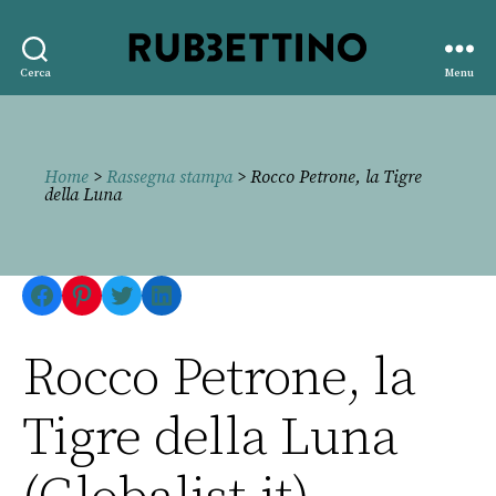
Rubbettino
Cerca
Menu
editore
Home
>
Rassegna stampa
> Rocco Petrone, la Tigre
della Luna
Facebook
Pinterest
Twitter
LinkedIn
Rocco Petrone, la
Tigre della Luna