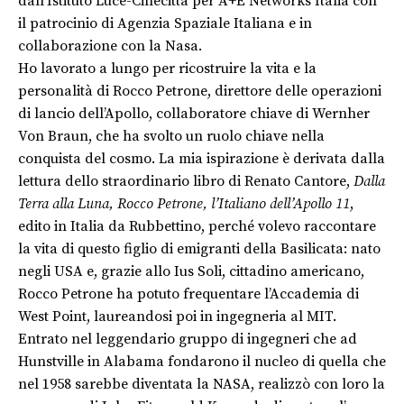
dall’Istituto Luce-Cinecittà per A+E Networks Italia con
il patrocinio di Agenzia Spaziale Italiana e in
collaborazione con la Nasa.
Ho lavorato a lungo per ricostruire la vita e la
personalità di Rocco Petrone, direttore delle operazioni
di lancio dell’Apollo, collaboratore chiave di Wernher
Von Braun, che ha svolto un ruolo chiave nella
conquista del cosmo. La mia ispirazione è derivata dalla
lettura dello straordinario libro di Renato Cantore,
Dalla
Terra alla Luna, Rocco Petrone, l’Italiano dell’Apollo 11
,
edito in Italia da Rubbettino, perché volevo raccontare
la vita di questo figlio di emigranti della Basilicata: nato
negli USA e, grazie allo Ius Soli, cittadino americano,
Rocco Petrone ha potuto frequentare l’Accademia di
West Point, laureandosi poi in ingegneria al MIT.
Entrato nel leggendario gruppo di ingegneri che ad
Hunstville in Alabama fondarono il nucleo di quella che
nel 1958 sarebbe diventata la NASA, realizzò con loro la