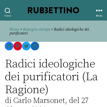
Rubbettino
Cerca
Menu
editore
Home
>
Rassegna stampa
> Radici ideologiche dei
purificatori
Facebook
Pinterest
Twitter
LinkedIn
Radici ideologiche
dei purificatori (La
Ragione)
di Carlo Marsonet, del 27