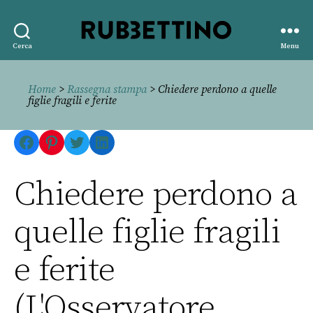
Rubbettino
Cerca
Menu
editore
Home
>
Rassegna stampa
> Chiedere perdono a quelle
figlie fragili e ferite
Facebook
Pinterest
Twitter
LinkedIn
Chiedere perdono a
quelle figlie fragili
e ferite
(L'Osservatore