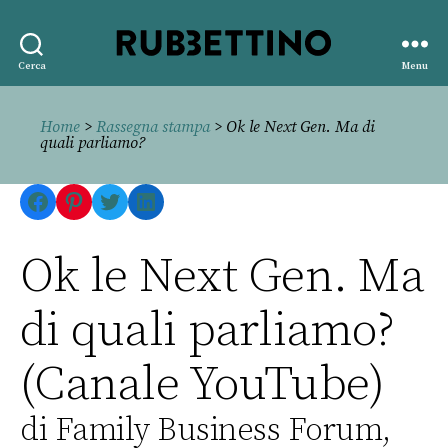
Rubbettino
Cerca
Menu
editore
Home
>
Rassegna stampa
> Ok le Next Gen. Ma di
quali parliamo?
Facebook
Pinterest
Twitter
LinkedIn
Ok le Next Gen. Ma
di quali parliamo?
(Canale YouTube)
di Family Business Forum,