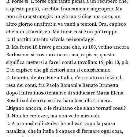
R. Forse sì. E forse ogni tanto pensa a un recupero che,
a questo punto, sarebbe francamente improprio. Ma
non c’è una strategia: un giorno si dice una cosa, un
altro giorno un’altra: si va vanti a tentoni. Ora, capisco
che non si facile, eh. Ma forse così è un po’ troppo.
D. Il partito intanto scivola nei sondaggi.
R. Ma forse 10 brave persone che, su 100, votino ancora
Berlusconi si trovano ancora ma, capisce, questo
significa mettersi a fare i conti a tavolino: 19, più 10, più
E io capisco che gli elettori non si entusiasmino.
D. Intanto, dentro Forza Italia, c’era stato un inizio di
resa dei conti, fra Paolo Romani e Renato Brunetta,
dopo l’infruttuoso tentativo di sfiduciare Maria Elena
Boschi sul decreto «salva banche» alla Camera.
Litigano ancora, o le risultano che siano tornati coesi?
R. Non ho certezze, ma non vedo miracoli.
D. A proposito di «Salva banche»? Dopo la pausa
natalizia, che in Italia è capace di fermare ogni cosa,