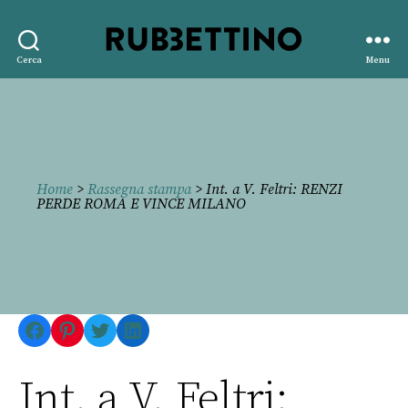
Rubbettino
Cerca
Menu
editore
Home
>
Rassegna stampa
> Int. a V. Feltri: RENZI
PERDE ROMA E VINCE MILANO
Facebook
Pinterest
Twitter
LinkedIn
Int. a V. Feltri: