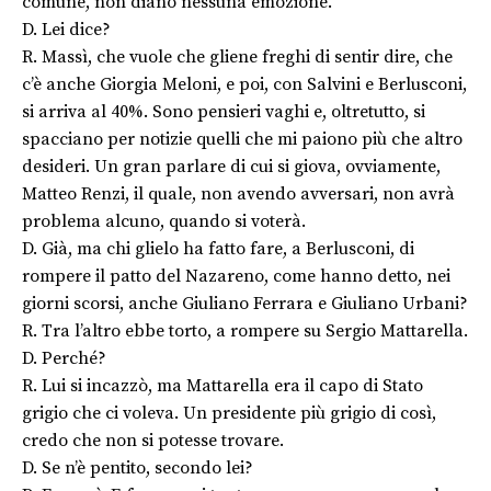
comune, non diano nessuna emozione.
D. Lei dice?
R. Massì, che vuole che gliene freghi di sentir dire, che
c’è anche Giorgia Meloni, e poi, con Salvini e Berlusconi,
si arriva al 40%. Sono pensieri vaghi e, oltretutto, si
spacciano per notizie quelli che mi paiono più che altro
desideri. Un gran parlare di cui si giova, ovviamente,
Matteo Renzi, il quale, non avendo avversari, non avrà
problema alcuno, quando si voterà.
D. Già, ma chi glielo ha fatto fare, a Berlusconi, di
rompere il patto del Nazareno, come hanno detto, nei
giorni scorsi, anche Giuliano Ferrara e Giuliano Urbani?
R. Tra l’altro ebbe torto, a rompere su Sergio Mattarella.
D. Perché?
R. Lui si incazzò, ma Mattarella era il capo di Stato
grigio che ci voleva. Un presidente più grigio di così,
credo che non si potesse trovare.
D. Se n’è pentito, secondo lei?