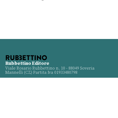
Rubbettino Editore
Viale Rosario Rubbettino n. 10 - 88049 Soveria
Mannelli (CZ) Partita Iva 01933480798
Info
Contatti
Proposte
Privacy policy
Twitter
Facebook
Youtube