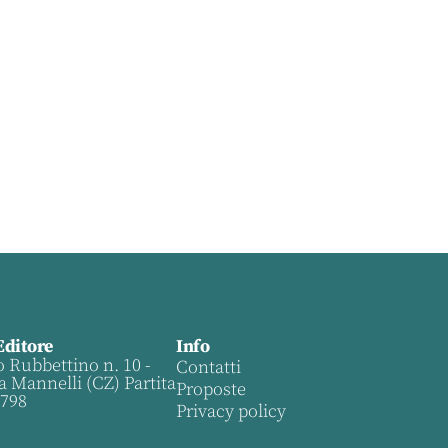
Editore
Info
o Rubbettino n. 10 -
Contatti
a Mannelli (CZ) Partita
Proposte
0798
Privacy policy