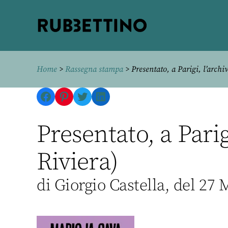
Rubbettino
editore
Home
>
Rassegna stampa
> Presentato, a Parigi, l’archi
Facebook
Pinterest
Twitter
LinkedIn
Presentato, a Parig
Riviera)
di Giorgio Castella, del 27