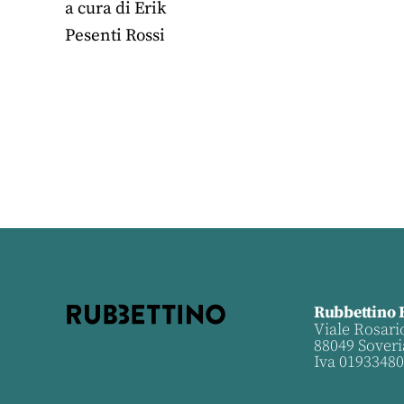
a cura di
Erik
Pesenti Rossi
Rubbettino 
Viale Rosari
88049 Soveri
Iva 0193348