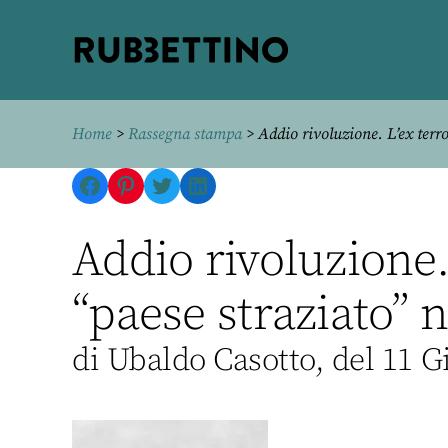
Rubbettino
editore
Home
>
Rassegna stampa
> Addio rivoluzione. L’ex terror
Facebook
Pinterest
Twitter
LinkedIn
Addio rivoluzione. 
“paese straziato” n
di Ubaldo Casotto, del 11 