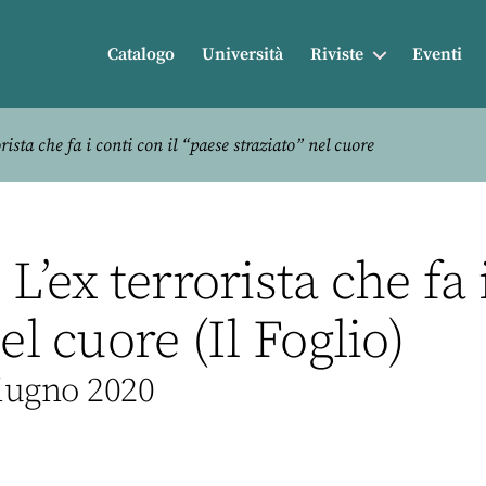
Catalogo
Università
Riviste
Eventi
ista che fa i conti con il “paese straziato” nel cuore
L’ex terrorista che fa i
el cuore (Il Foglio)
Giugno 2020