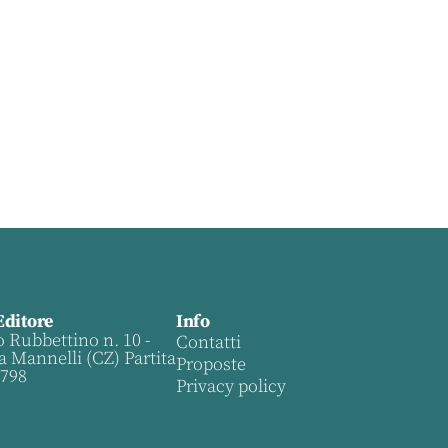
Editore
Info
o Rubbettino n. 10 -
Contatti
a Mannelli (CZ) Partita
Proposte
0798
Privacy policy