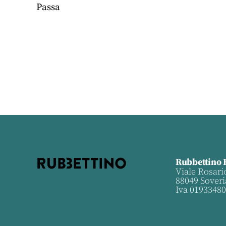
Passa
Rubbettino 
Viale Rosari
88049 Soveri
Iva 0193348