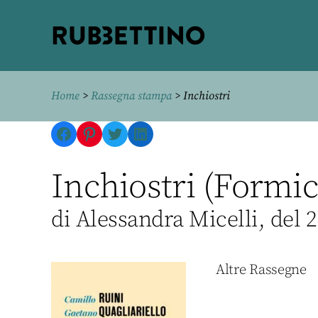
Rubbettino
editore
Home
>
Rassegna stampa
> Inchiostri
Facebook
Pinterest
Twitter
LinkedIn
Inchiostri (Formi
di Alessandra Micelli, del 
Altre Rassegne