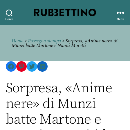
Rubbettino
Cerca
Menu
editore
Home
>
Rassegna stampa
> Sorpresa, «Anime nere» di
Munzi batte Martone e Nanni Moretti
Facebook
Pinterest
Twitter
LinkedIn
Sorpresa, «Anime
nere» di Munzi
batte Martone e