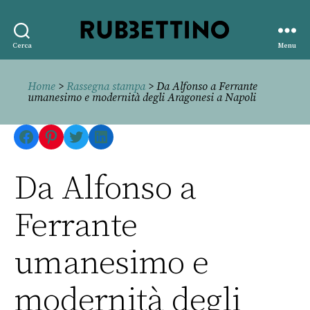
Rubbettino
Cerca
Menu
editore
Home
>
Rassegna stampa
> Da Alfonso a Ferrante
umanesimo e modernità degli Aragonesi a Napoli
Facebook
Pinterest
Twitter
LinkedIn
Da Alfonso a
Ferrante
umanesimo e
modernità degli