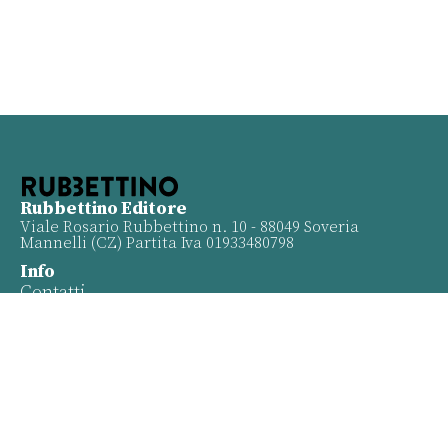
Rubbettino Editore
Viale Rosario Rubbettino n. 10 - 88049 Soveria
Mannelli (CZ) Partita Iva 01933480798
Info
Contatti
Proposte
Privacy policy
Twitter
Facebook
Youtube