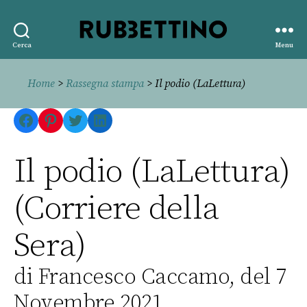
Rubbettino
Cerca
Menu
editore
Home
>
Rassegna stampa
> Il podio (LaLettura)
Facebook
Pinterest
Twitter
LinkedIn
Il podio (LaLettura)
(Corriere della
Sera)
di Francesco Caccamo, del 7
Novembre 2021