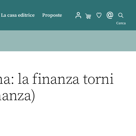
La casa editrice
Proposte
Cerca
: la finanza torni
nanza)