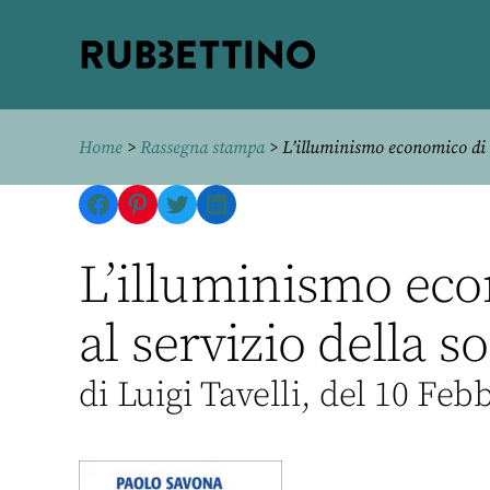
Rubbettino
editore
Home
>
Rassegna stampa
> L’illuminismo economico di P
Facebook
Pinterest
Twitter
LinkedIn
L’illuminismo eco
al servizio della 
di Luigi Tavelli, del 10 Feb