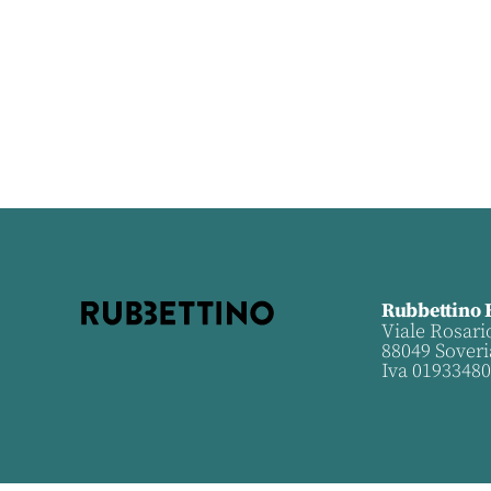
Rubbettino 
Viale Rosari
88049 Soveri
Iva 0193348