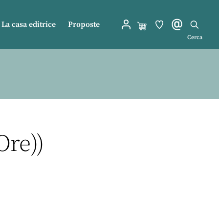
La casa editrice
Proposte
Cerca
Ore))