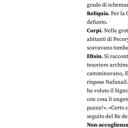
grado di schema
Reliquia.
Per la 
defunto.
Corpi.
Nelle grot
abitanti di Pecor
scavavano tombe,
Eltsin.
Si raccont
tesoriere archim
camminavano, Elt
rispose Nafanail
ha voluto il Signo
con cosa li unget
puzza?». «Certo 
seguito del Re dei
Non-accoglienza