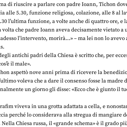
ma di riuscire a parlare con padre Ioann, Tichon dove
a alle 5.30, funzione religiosa, colazione, alle 8 al la
7.30 l’ultima funzione, a volte anche di quattro ore, e 
 volta che padre Ioann aveva decisamente vietato a u
a adesso l’intervento, morirà…» – ma lei non lo avevo 
s.
egli antichi padri della Chiesa è scritto che, per ec
s’è il male».
hon aspettò nove anni prima di ricevere la benedizi
ultimo voleva che a dare il consenso fosse la madre 
Finalmente un giorno gli disse: «Ecco che è giunto il 
afim viveva in una grotta adattata a cella, e nonost
cia perché lo considerava alla stregua di mangiare de
.
Nella Chiesa russa, il «grande schema» è il grado pi