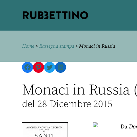
Rubbettino
editore
Home
>
Rassegna stampa
> Monaci in Russia
Facebook
Pinterest
Twitter
LinkedIn
Monaci in Russia (
del 28 Dicembre 2015
Da
Dom