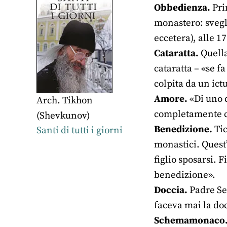
Obbedienza.
Pri
monastero: svegli
eccetera), alle 1
Cataratta.
Quella
cataratta – «se f
colpita da un ictu
Amore.
«Di uno d
Arch. Tikhon
completamente co
(Shevkunov)
Benedizione.
Tic
Santi di tutti i giorni
monastici. Quest’
figlio sposarsi. 
benedizione».
Doccia.
Padre Ser
faceva mai la doc
Schemamonaco