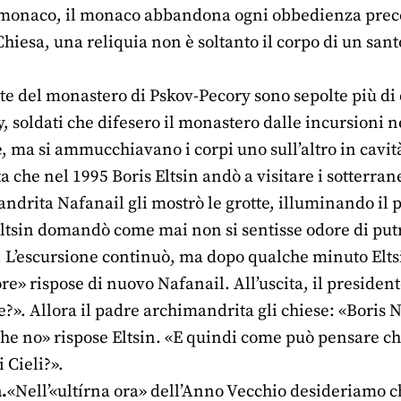
monaco, il monaco abbandona ogni obbedienza prece
Chiesa, una reliquia non è soltanto il corpo di un sant
te del monastero di Pskov-Pecory sono sepolte più di
y, soldati che difesero il monastero dalle incursioni
 ma si ammucchiavano i corpi uno sull’altro in cavit
a che nel 1995 Boris Eltsin andò a visitare i sotterran
andrita Nafanail gli mostrò le grotte, illuminando il
sin domandò come mai non si sentisse odore di putr
. L’escursione continuò, ma dopo qualche minuto Elts
re» rispose di nuovo Nafanail. All’uscita, il presidente
e?». Allora il padre archimandrita gli chiese: «Boris 
che no» rispose Eltsin. «E quindi come può pensare ch
 Cieli?».
.
«Nell’«ultírna ora» dell’Anno Vecchio desideriamo c