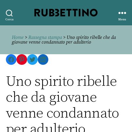
Rubbettino
Cerca
Menu
editore
Home
>
Rassegna stampa
> Uno spirito ribelle che da
giovane venne condannato per adulterio
Facebook
Pinterest
Twitter
LinkedIn
Uno spirito ribelle
che da giovane
venne condannato
per adulterio