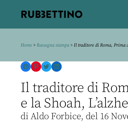
Rubbettino
editore
Home
>
Rassegna stampa
> Il traditore di Roma, Prima 
Facebook
Pinterest
Twitter
LinkedIn
Il traditore di Ro
e la Shoah, L’alzh
di Aldo Forbice, del 16 No