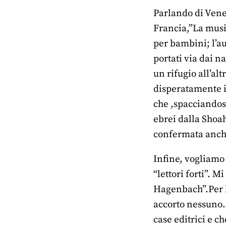
Parlando di Venez
Francia,”La music
per bambini; l’au
portati via dai n
un rifugio all’al
disperatamente i
che ,spacciandosi
ebrei dalla Shoah
confermata anche 
Infine, vogliamo
“lettori forti”. 
Hagenbach”.Per la
accorto nessuno. 
case editrici e c