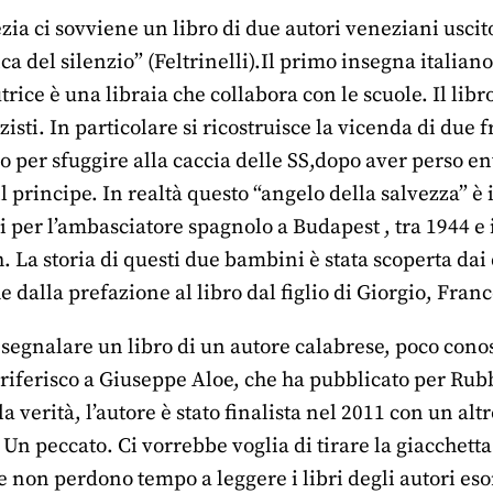
ia ci sovviene un libro di due autori veneziani uscit
a del silenzio” (Feltrinelli).Il primo insegna italiano
trice è una libraia che collabora con le scuole. Il lib
azisti. In particolare si ricostruisce la vicenda di due
tro per sfuggire alla caccia delle SS,dopo aver perso e
l principe. In realtà questo “angelo della salvezza” 
 per l’ambasciatore spagnolo a Budapest , tra 1944 e 
. La storia di questi due bambini è stata scoperta dai d
dalla prefazione al libro dal figlio di Giorgio, Franc
 segnalare un libro di un autore calabrese, poco cono
Mi riferisco a Giuseppe Aloe, che ha pubblicato per Rub
 verità, l’autore è stato finalista nel 2011 con un alt
Un peccato. Ci vorrebbe voglia di tirare la giacchetta a
he non perdono tempo a leggere i libri degli autori e