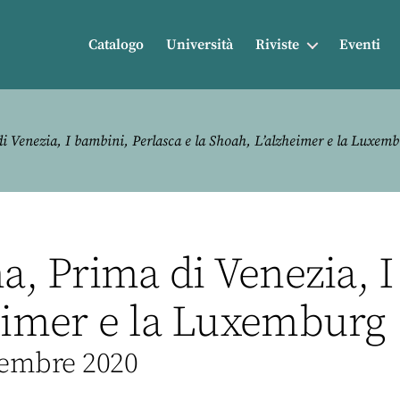
Catalogo
Università
Riviste
Eventi
di Venezia, I bambini, Perlasca e la Shoah, L’alzheimer e la Luxem
ma, Prima di Venezia, 
eimer e la Luxemburg (
vembre 2020