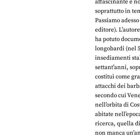
affascinante e no
soprattutto in te
Passiamo adesso 
editore). L’autor
ha potuto docume
longobardi (nel 
insediamenti stab
settant’anni, sop
costituì come gra
attacchi dei barb
secondo cui Vene
nell’orbita di Co
abitate nell’epo
ricerca, quella d
non manca un’ampi