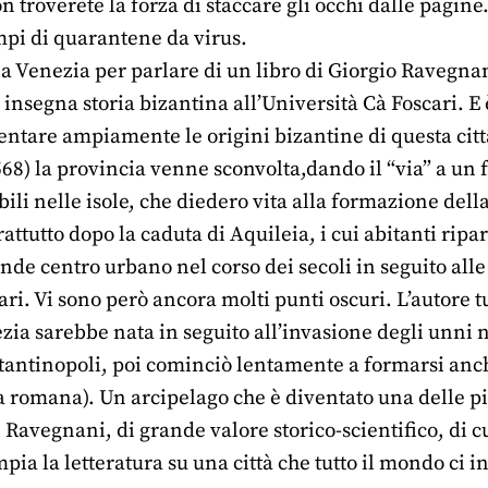
n troverete la forza di staccare gli occhi dalle pagine
mpi di quarantene da virus.
a Venezia per parlare di un libro di Giorgio Ravegna
e insegna storia bizantina all’Università Cà Foscari. 
ntare ampiamente le origini bizantine di questa citt
568) la provincia venne sconvolta,dando il “via” a un
ili nelle isole, che diedero vita alla formazione della
rattutto dopo la caduta di Aquileia, i cui abitanti ripa
nde centro urbano nel corso dei secoli in seguito alle
ari. Vi sono però ancora molti punti oscuri. L’autore t
zia sarebbe nata in seguito all’invasione degli unni 
stantinopoli, poi cominciò lentamente a formarsi anche
ca romana). Un arcipelago che è diventato una delle 
i Ravegnani, di grande valore storico-scientifico, di 
a la letteratura su una città che tutto il mondo ci in