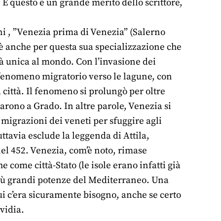
. E questo è un grande merito dello scrittore,
ni , ”Venezia prima di Venezia” (Salerno
E è anche per questa sua specializzazione che
à unica al mondo. Con l’invasione dei
 fenomeno migratorio verso le lagune, con
 città. Il fenomeno si prolungò per oltre
rarono a Grado. In altre parole, Venezia si
 migrazioni dei veneti per sfuggire agli
uttavia esclude la leggenda di Attila,
nel 452. Venezia, com’è noto, rimase
 come città-Stato (le isole erano infatti già
più grandi potenze del Mediterraneo. Una
cui c’era sicuramente bisogno, anche se certo
vidia.