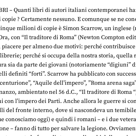
 – Quanti libri di autori italiani contemporanei hann
i copie ? Certamente nessuno. E comunque se ne cono
cinque milioni di copie è Simon Scarrow, un inglese (
Ora, con “Il traditore di Roma” (Newton Compton edito
 piacere per almeno due motivi: perché contribuisce 
librerie; perché si occupa della nostra storia, quella r
ura sia da parte dei giovani (notoriamente “digiuni” di
elli definiti “forti”. Scarrow ha pubblicato con success
 centurione”, “Aquile dell’impero”, ”Roma arena saga”,
nzo, ambientato nel 56 d.C., “Il traditore di Roma “,
 con l’impero dei Parti. Anche allora le guerre si co
li del fronte interno, dove si nascondeva un temibile
che conosciamo oggi) e quindi i romani – e i due vetera
e – fanno di tutto per salvare la legione. Ovviamente