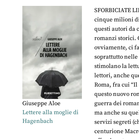
SFORBICIATE LIBRI
cinque milioni d
questi autori da 
romanzi storici. 
ovviamente, ci fa
soprattutto nelle 
stimolano la lett
lettori, anche qu
Roma, fra cui “Il
questo nuovo roma
Giuseppe Aloe
guerra dei romani
Lettere alla moglie di
ma anche su quel
Hagenbach
servizi segreti (
centurione Macron