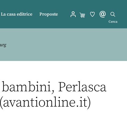
La casa editrice
Proposte
Cerca
burg
I bambini, Perlasca
avantionline.it)