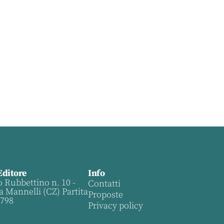
Editore
Info
o Rubbettino n. 10 -
Contatti
a Mannelli (CZ) Partita
Proposte
0798
Privacy policy