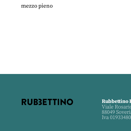
mezzo pieno
Rubbettino 
Viale Rosari
88049 Soveri
Iva 0193348