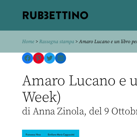
Rubbettino
editore
Home
>
Rassegna stampa
> Amaro Lucano e un libro per 
Facebook
Pinterest
Twitter
LinkedIn
Amaro Lucano e un
Week)
di Anna Zinola, del 9 Ottob