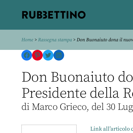
Rubbettino
editore
Home
>
Rassegna stampa
> Don Buonaiuto dona il nuovo 
Facebook
Pinterest
Twitter
LinkedIn
Don Buonaiuto don
Presidente della R
di Marco Grieco, del 30 Lug
Link all’articolo