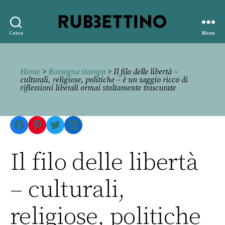
Rubbettino
Cerca
Menu
editore
Home
>
Rassegna stampa
> Il filo delle libertà –
culturali, religiose, politiche – è un saggio ricco di
riflessioni liberali ormai stoltamente trascurate
Facebook
Pinterest
Twitter
LinkedIn
Il filo delle libertà
– culturali,
religiose, politiche