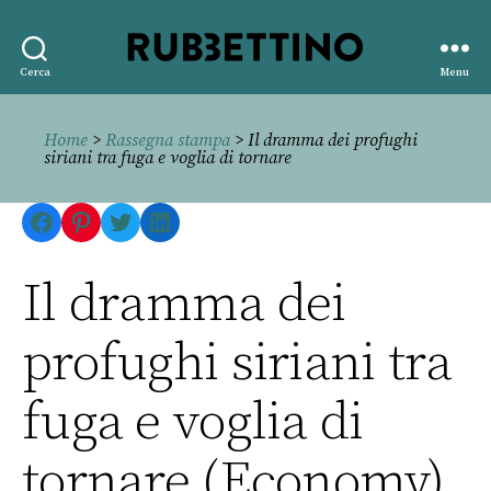
Rubbettino
Cerca
Menu
editore
Home
>
Rassegna stampa
> Il dramma dei profughi
siriani tra fuga e voglia di tornare
Facebook
Pinterest
Twitter
LinkedIn
Il dramma dei
profughi siriani tra
fuga e voglia di
tornare (Economy)