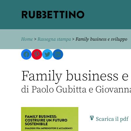
Rubbettino
editore
Home
>
Rassegna stampa
> Family business e sviluppo
Facebook
Pinterest
Twitter
LinkedIn
Family business e 
di Paolo Gubitta e Giovann
Scarica il pdf