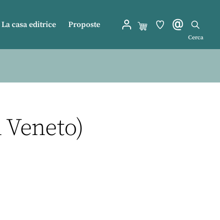
La casa editrice
Proposte
Cerca
l Veneto)