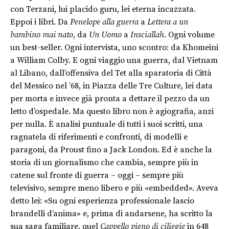
con Terzani, lui placido guru, lei eterna incazzata.
Eppoi i libri. Da
Penelope alla guerra
a
Lettera a un
bambino mai nato
, da
Un Uomo
a
Insciallah
. Ogni volume
un best-seller. Ogni intervista, uno scontro: da Khomeini
a William Colby. E ogni viaggio una guerra, dal Vietnam
al Libano, dall’offensiva del Tet alla sparatoria di Città
del Messico nel ’68, in Piazza delle Tre Culture, lei data
per morta e invece già pronta a dettare il pezzo da un
letto d’ospedale. Ma questo libro non è agiografia, anzi
per nulla. È analisi puntuale di tutti i suoi scritti, una
ragnatela di riferimenti e confronti, di modelli e
paragoni, da Proust fino a Jack London. Ed è anche la
storia di un giornalismo che cambia, sempre più in
catene sul fronte di guerra – oggi – sempre più
televisivo, sempre meno libero e più «embedded». Aveva
detto lei: «Su ogni esperienza professionale lascio
brandelli d’anima» e, prima di andarsene, ha scritto la
sua saga familiare, quel
Cappello pieno di ciliegie
in 648