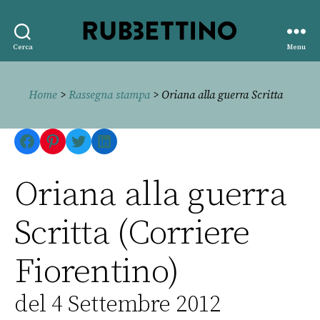
Rubbettino
Cerca
Menu
editore
Home
>
Rassegna stampa
> Oriana alla guerra Scritta
Facebook
Pinterest
Twitter
LinkedIn
Oriana alla guerra
Scritta (Corriere
Fiorentino)
del 4 Settembre 2012