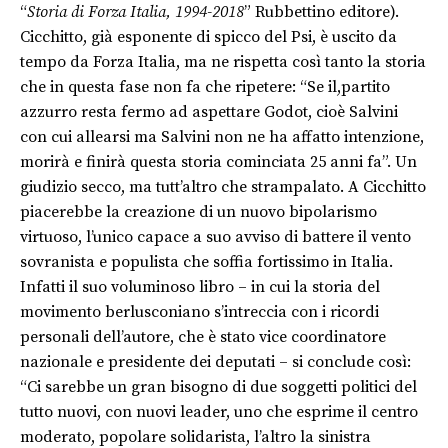
“
Storia di Forza Italia, 1994-2018
” Rubbettino editore).
Cicchitto, già esponente di spicco del Psi, è uscito da
tempo da Forza Italia, ma ne rispetta così tanto la storia
che in questa fase non fa che ripetere: “Se il,partito
azzurro resta fermo ad aspettare Godot, cioè Salvini
con cui allearsi ma Salvini non ne ha affatto intenzione,
morirà e finirà questa storia cominciata 25 anni fa”. Un
giudizio secco, ma tutt’altro che strampalato. A Cicchitto
piacerebbe la creazione di un nuovo bipolarismo
virtuoso, l’unico capace a suo avviso di battere il vento
sovranista e populista che soffia fortissimo in Italia.
Infatti il suo voluminoso libro – in cui la storia del
movimento berlusconiano s’intreccia con i ricordi
personali dell’autore, che è stato vice coordinatore
nazionale e presidente dei deputati – si conclude così:
“Ci sarebbe un gran bisogno di due soggetti politici del
tutto nuovi, con nuovi leader, uno che esprime il centro
moderato, popolare solidarista, l’altro la sinistra