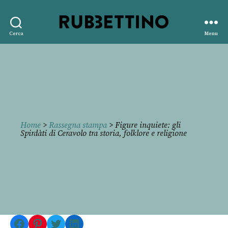
Rubbettino
Cerca
Menu
editore
Home
>
Rassegna stampa
> Figure inquiete: gli
Spirdàti di Ceravolo tra storia, folklore e religione
Facebook
Pinterest
Twitter
LinkedIn