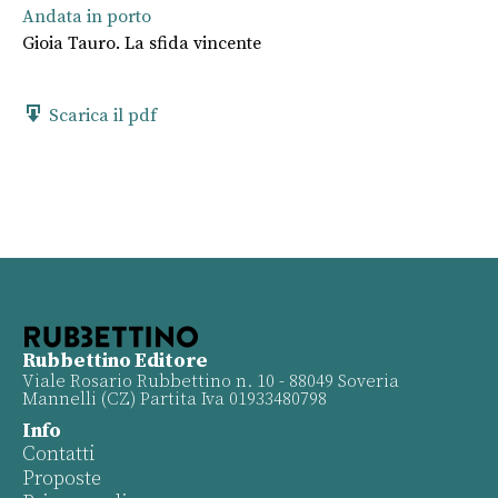
Andata in porto
Gioia Tauro. La sfida vincente
Scarica il pdf
Rubbettino Editore
Viale Rosario Rubbettino n. 10 - 88049 Soveria
Mannelli (CZ) Partita Iva 01933480798
Info
Contatti
Proposte