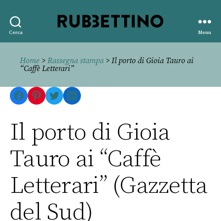
Rubbettino
Cerca
Menu
editore
Home
>
Rassegna stampa
> Il porto di Gioia Tauro ai
“Caffè Letterari”
Facebook
Pinterest
Twitter
LinkedIn
Il porto di Gioia
Tauro ai “Caffè
Letterari” (Gazzetta
del Sud)