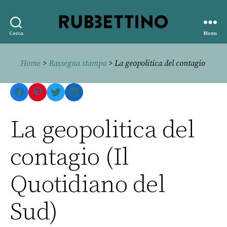
Rubbettino
Cerca
Menu
editore
Home
>
Rassegna stampa
> La geopolitica del contagio
Facebook
Pinterest
Twitter
LinkedIn
La geopolitica del
contagio (Il
Quotidiano del
Sud)