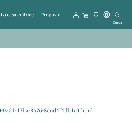
La casa editrice
Proposte
Cerca
f380-0a31-43ba-8a76-8d6d4f4db4c0.html