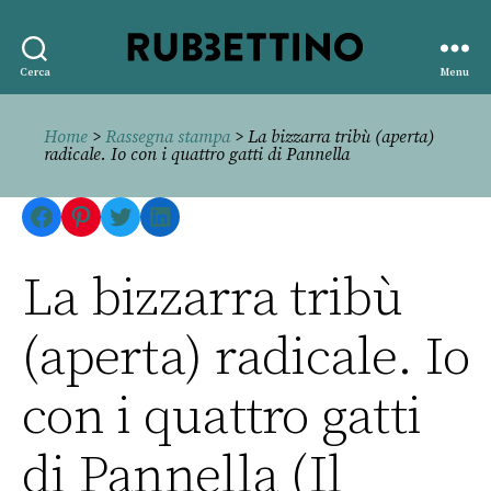
Rubbettino
Cerca
Menu
editore
Home
>
Rassegna stampa
> La bizzarra tribù (aperta)
radicale. Io con i quattro gatti di Pannella
Facebook
Pinterest
Twitter
LinkedIn
La bizzarra tribù
(aperta) radicale. Io
con i quattro gatti
di Pannella (Il