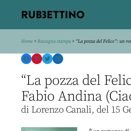
Rubbettino
editore
Home
>
Rassegna stampa
> “La pozza del Felice”: un r
Facebook
Pinterest
Twitter
LinkedIn
“La pozza del Feli
Fabio Andina (Cia
di Lorenzo Canali, del 15 