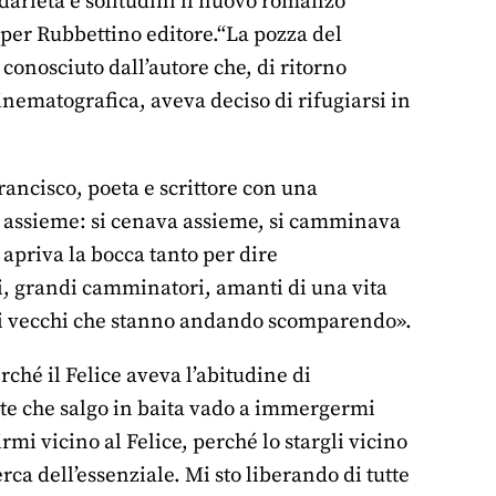
idarietà e solitudini il nuovo romanzo
i per Rubbettino editore.“La pozza del
, conosciuto dall’autore che, di ritorno
inematografica, aveva deciso di rifugiarsi in
ancisco, poeta e scrittore con una
o assieme: si cenava assieme, si camminava
 apriva la bocca tanto per dire
, grandi camminatori, amanti di una vita
tuali vecchi che stanno andando scomparendo».
rché il Felice aveva l’abitudine di
lte che salgo in baita vado a immergermi
rmi vicino al Felice, perché lo stargli vicino
rca dell’essenziale. Mi sto liberando di tutte