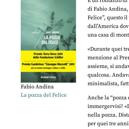
È un romanzo di m
di Fabio Andina, 
Felice”, questo il
dall’America dove
una casa di mont
«Durante quei tr
menzione al Prem
assieme, si andav
qualcosa. Andava
minimalista, fatt
Fabio Andina
La pozza del Felice
Anche la “pozza d
immergervisi? «D
nella pozza. Dist
per quei tre anni