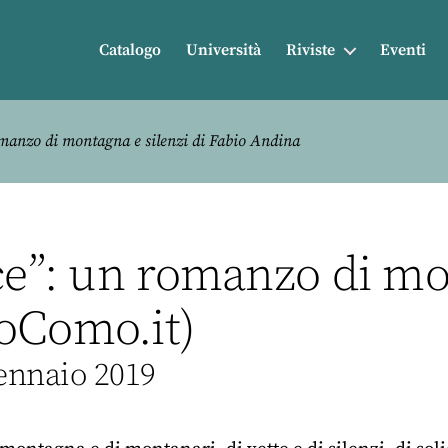
Catalogo
Università
Riviste
Eventi
omanzo di montagna e silenzi di Fabio Andina
ce”: un romanzo di mo
oComo.it)
Gennaio 2019