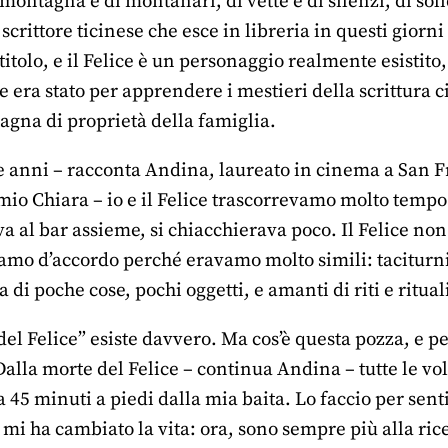
ontagna e di montanari, di vette e di silenzi, di sol
scrittore ticinese che esce in libreria in questi giorn
 titolo, e il Felice è un personaggio realmente esistito
 era stato per apprendere i mestieri della scrittura c
agna di proprietà della famiglia.
e anni – racconta Andina, laureato in cinema a San Fr
io Chiara – io e il Felice trascorrevamo molto temp
a al bar assieme, si chiacchierava poco. Il Felice non
mo d’accordo perché eravamo molto simili: taciturni
a di poche cose, pochi oggetti, e amanti di riti e ri
el Felice” esiste davvero. Ma cos’è questa pozza, e pe
alla morte del Felice – continua Andina – tutte le vo
a 45 minuti a piedi dalla mia baita. Lo faccio per senti
 mi ha cambiato la vita: ora, sono sempre più alla rice