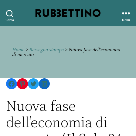
Rubbettino
Cerca
Menu
editore
Home
>
Rassegna stampa
> Nuova fase dell’economia
di mercato
Facebook
Pinterest
Twitter
LinkedIn
Nuova fase
dell’economia di