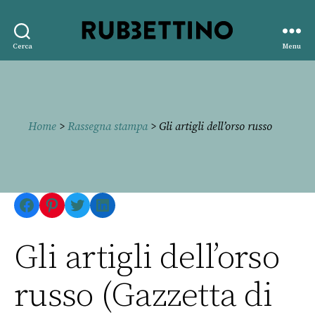
Rubbettino
Cerca
Menu
editore
Home
>
Rassegna stampa
> Gli artigli dell’orso russo
Facebook
Pinterest
Twitter
LinkedIn
Gli artigli dell’orso
russo (Gazzetta di