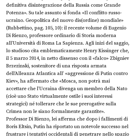
definitiva disintegrazione della Russia come Grande
Potenza». Su tale assunto si fonda «Il conflitto russo-
ucraino. Geopolitica del nuovo dis(ordine) mondiale»
(Rubbettino, pag. 105, 10): il recente volume di Eugenio
Di Rienzo, professore ordinario di Storia moderna
all’Università di Roma La Sapienza. Agli inizi del saggio,
lo studioso cita emblematicamente Henry Kissinger che,
il 5 marzo 2014, in netto dissenso con il «falco» Zbigniev
Brzezinski, sostenitore di una risposta armata
dell’Alleanza Atlantica all’ «aggressione di Putin contro
Kiev», ha affermato che «Mosca, non potrà mai
accettare che l’Ucraina divenga un membro della Nato
(cioè uno Stato virtualmente ostile i suoi interessi
strategici) né tollerare che le sue prerogative sulla
Crimea non le siano formalmente garantite».
Professor Di Rienzo, lei afferma che dopo i fallimenti di
Boris Eltsin, Putin ha riportato un notevole successo nel
frustrare i tentativi occidentali di penetrare nello spazio