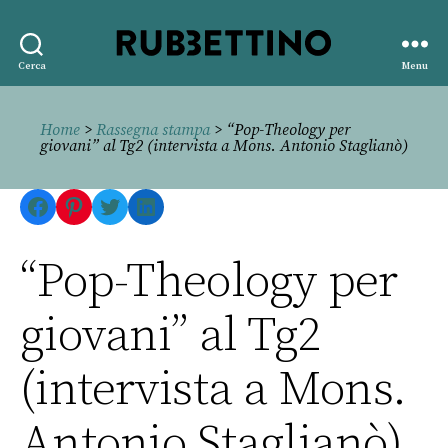
Rubbettino
Cerca
Menu
editore
Home
>
Rassegna stampa
> “Pop-Theology per
giovani” al Tg2 (intervista a Mons. Antonio Staglianò)
Facebook
Pinterest
Twitter
LinkedIn
“Pop-Theology per
giovani” al Tg2
(intervista a Mons.
Antonio Staglianò)